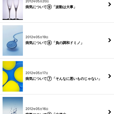
2012
05
20
年
月
日
病気について⑨「波動は大事」
2012
05
19
年
月
日
病気について⑧「負の調和ドミノ」
2012
05
17
年
月
日
病気について⑦「そんなに悪いものじゃない」
2012
05
16
年
月
日