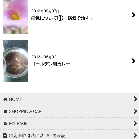
2012
05
07
年
月
日
病気について①「病気で治す」
2012
05
02
年
月
日
ゴールデン朝カレー
HOME
SHOPPING CART
MY PAGE
特定商取引法に基づいて表記