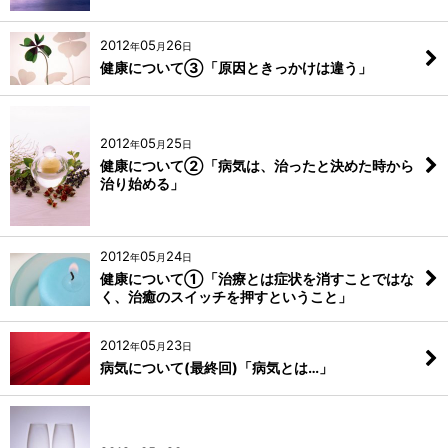
2012
05
26
年
月
日
健康について③「原因ときっかけは違う」
2012
05
25
年
月
日
健康について②「病気は、治ったと決めた時から
治り始める」
2012
05
24
年
月
日
健康について①「治療とは症状を消すことではな
く、治癒のスイッチを押すということ」
2012
05
23
年
月
日
病気について(最終回)「病気とは…」