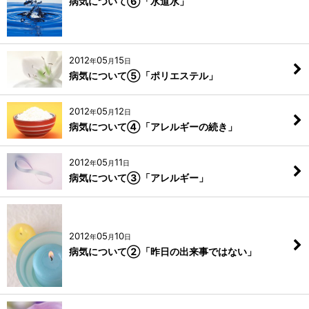
病気について⑥「水道水」
2012
05
15
年
月
日
病気について⑤「ポリエステル」
2012
05
12
年
月
日
病気について④「アレルギーの続き」
2012
05
11
年
月
日
病気について③「アレルギー」
2012
05
10
年
月
日
病気について②「昨日の出来事ではない」