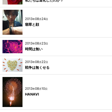
私たちは進化したのか？
2013
08
24
年
月
日
翡翠と顔
2013
08
23
年
月
日
時間は無い
2013
08
22
年
月
日
戦争は無くせる
2013
08
10
年
月
日
HANAVI