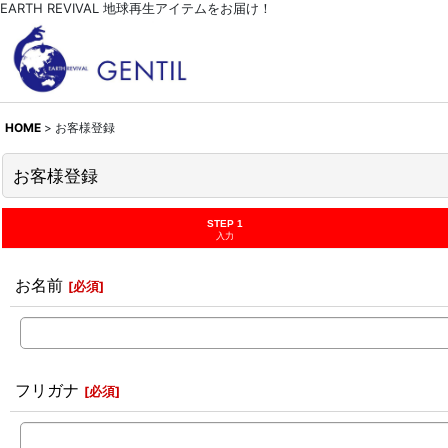
EARTH REVIVAL 地球再生アイテムをお届け！
HOME
>
お客様登録
お客様登録
STEP 1
入力
お名前
[
必須
]
フリガナ
[
必須
]