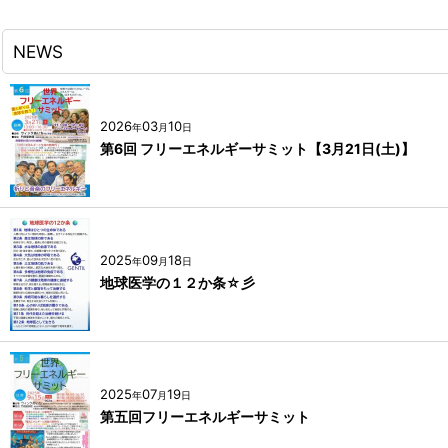
NEWS
2026
03
10
年
月
日
第6回 フリーエネルギーサミット【3月21日(土)】
2025
09
18
年
月
日
地球医学の１２か条☆彡
2025
07
19
年
月
日
第五回フリーエネルギーサミット