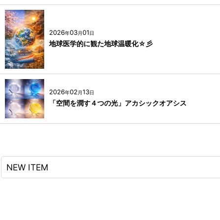
2026
03
01
年
月
日
地球医学的に観た地球温暖化☆彡
2026
02
13
年
月
日
「空間を潤す４つの光」アカシックオアシス
NEW ITEM