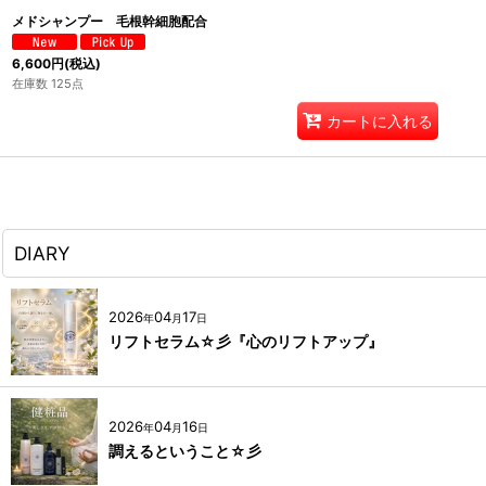
メドシャンプー 毛根幹細胞配合
6,600
円
(税込)
在庫数 125点
カートに入れる
DIARY
2026
04
17
年
月
日
リフトセラム☆彡『心のリフトアップ』
2026
04
16
年
月
日
調えるということ☆彡