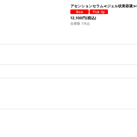
アセンションセラム≪ジェル状美容液≫5
12,100
円
(税込)
在庫数 174点