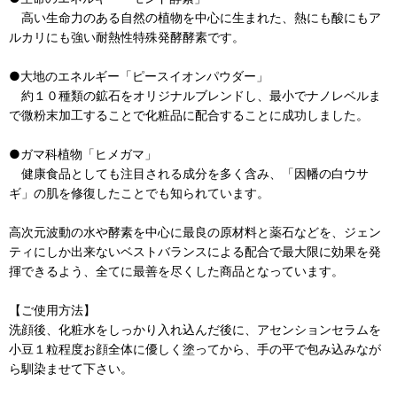
高い生命力のある自然の植物を中心に生まれた、熱にも酸にもア
ルカリにも強い耐熱性特殊発酵酵素です。
●大地のエネルギー「ピースイオンパウダー」
約１０種類の鉱石をオリジナルブレンドし、最小でナノレベルま
で微粉末加工することで化粧品に配合することに成功しました。
●ガマ科植物「ヒメガマ」
健康食品としても注目される成分を多く含み、「因幡の白ウサ
ギ」の肌を修復したことでも知られています。
高次元波動の水や酵素を中心に最良の原材料と薬石などを、ジェン
ティにしか出来ないベストバランスによる配合で最大限に効果を発
揮できるよう、全てに最善を尽くした商品となっています。
【ご使用方法】
洗顔後、化粧水をしっかり入れ込んだ後に、アセンションセラムを
小豆１粒程度お顔全体に優しく塗ってから、手の平で包み込みなが
ら馴染ませて下さい。