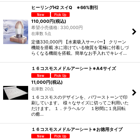
ヒーリングH2 スイQ ※66%割引
110,000
円
(税込)
希望小売価格
:
330,000
円
在庫数 5点
定価330,000円 【水素吸入サーバー】 クリーン
機能を搭載 水に溶けている物質を電極に付着しづ
らくなる機能を搭載。簡単なお手入れでキレイ…
１６コスモスメドルアーシート※A4サイズ
11,000
円
(税込)
在庫数 20点
１６コスモスのデザインを、パワーストーンで印
刷しています。 様々なサイズに切ってご利用いた
だけます。 １．テラヘルツ １秒間に１兆回転
の癒…
１６コスモスメドルアーシート※お徳用タイプ