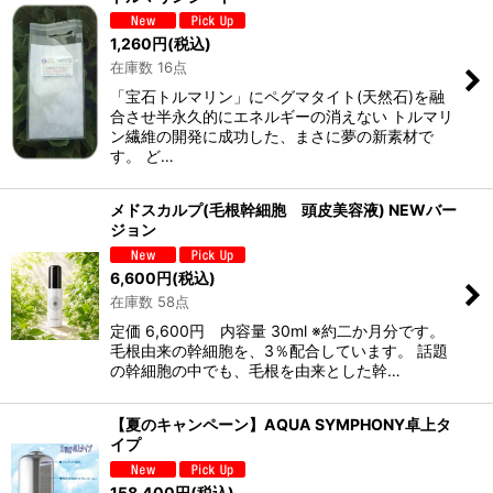
1,260
円
(税込)
在庫数 16点
「宝石トルマリン」にペグマタイト(天然石)を融
合させ半永久的にエネルギーの消えない トルマリ
ン繊維の開発に成功した、まさに夢の新素材で
す。 ど…
メドスカルプ(毛根幹細胞 頭皮美容液) NEWバー
ジョン
6,600
円
(税込)
在庫数 58点
定価 6,600円 内容量 30ml ※約二か月分です。
毛根由来の幹細胞を、3％配合しています。 話題
の幹細胞の中でも、毛根を由来とした幹…
【夏のキャンペーン】AQUA SYMPHONY卓上タ
イプ
158,400
円
(税込)