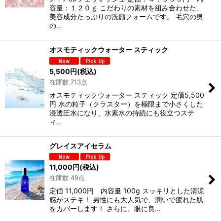
容量：１２０ｇ こだわりの素材を組み合わせた、
美容成分たっぷりの洗顔フォームです。 毛穴の奥
の…
オスモティックウォーター スティック
5,500
円
(税込)
在庫数 713点
オスモティックウォーター スティック 定価5,500
円 水の粒子（クラスター）を極限まで小さくした
浸透圧水になり、水素水の持続にも役立つステ
ィ…
グレイスアイセラム
11,000
円
(税込)
在庫数 49点
定価 11,000円 内容量 100g スッキリとした清涼
感がステキ！ 男性にも大人気で、潤いで疲れた肌
をカバーします！ さらに、眼に良…