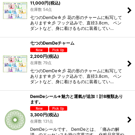
11,000
円
(税込)
在庫数 54点
七つのDemDe☆彡 花の形のチャームに転写して
あります☆彡 フック込みで、直径3.8cm。 ペン
ダントなど、身に着けるものに装着してい…
七つのDemDeチャーム
2,200
円
(税込)
在庫数 79点
七つのDemDe☆彡 花の形のチャームに転写して
あります☆彡 フック込みで、直径3.8cm。 ペン
ダントなど、身に着けるものに装着してい…
DemDeシール※魅力と運氣が追加！計8種類あり
ます。
3,300
円
(税込)
在庫数 131点
DemDeシールです。 DemDeとは、「痛みの解
消」のエッセンスを持つ言葉です。 化粧品容器や