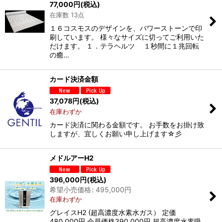
77,000
円
(税込)
在庫数 13点
１６コスモスのデザインを、パワーストーンで印
刷しています。 様々なサイズに切ってご利用いた
だけます。 １．テラヘルツ １秒間に１兆回転
の癒…
カード決済金額
37,078
円
(税込)
在庫わずか
カード決済に関わる金額です。 お手数をお掛け致
しますが、宜しくお願い申し上げます☆彡
メドルアーH2
396,000
円
(税込)
希望小売価格
:
495,000
円
在庫わずか
グレイスH2 (超高濃度水素水ガス） 定価
480,000円 会員価格390,000円 超高濃度水素吸