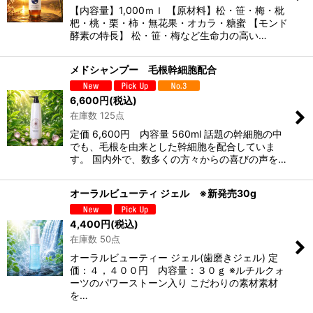
【内容量】1,000ｍｌ 【原材料】松・笹・梅・枇
杷・桃・栗・柿・無花果・オカラ・糖蜜 【モンド
酵素の特長】 松・笹・梅など生命力の高い…
メドシャンプー 毛根幹細胞配合
6,600
円
(税込)
在庫数 125点
定価 6,600円 内容量 560ml 話題の幹細胞の中
でも、毛根を由来とした幹細胞を配合していま
す。 国内外で、数多くの方々からの喜びの声を…
オーラルビューティ ジェル ※新発売30g
4,400
円
(税込)
在庫数 50点
オーラルビューティー ジェル(歯磨きジェル) 定
価：４，４００円 内容量：３０ｇ ※ルチルクォ
ーツのパワーストーン入り こだわりの素材素材
を…