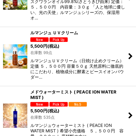
スクワランオイル99.8%(さとうきび由来) 定価：
５，５００円 内容量：３０ｇ 「人と地球に優し
い、光の天使」ルマンジュシリーズの、保湿用
オ…
ルマンジュ ＵＶクリーム
5,500
円
(税込)
在庫数 99点
ルマンジュＵＶクリーム（日焼け止めクリーム）
定価 ５，５００円 容量５０ｇ 天然原料に徹底的
にこだわり、植物成分に酵素とピースイオンパウ
ダー…
メドウォーターミスト ( PEACE ION WATER
MIST )
5,500
円
(税込)
在庫数 535点
ルマンジュウォーターミスト ( PEACE ION
WATER MIST ) 希望小売価格 ５，５００円 容