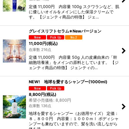
定価 11,000円 内容量 100g スクワランなど、肌
に優しいオイルをメインにした保湿クリームで
す。 【ジェンティ商品の特徴】 ジェ…
グレイスリフトセラム※Newバージョン
11,000
円
(税込)
在庫数 216点
定価 11,000円 内容量 50g 人の皮膚由来の「幹
細胞培養液」をメインの原料としています。 【ジ
ェンティ商品の特徴】 ジェンティの…
NEW! 地球を愛するシャンプー(1000ml)
8,800
円
(税込)
希望小売価格
:
8,800
円
在庫数 136点
地球を愛するシャンプー（お徳用サイズ） 定価：
８，８００円 内容量：１０００ｍｌ ボディシャ
ンプーも兼ねていますので、髪を洗い流しながら
体を洗…