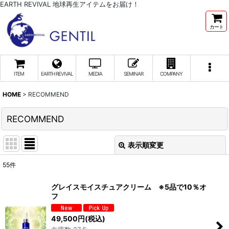
EARTH REVIVAL 地球再生アイテムをお届け！
カート
ITEM
EARTH REVIVAL
MEDIA
SEMINAR
COMPANY
HOME
>
RECOMMEND
RECOMMEND
表示順変更
閉じる
55
件
表示数
:
グレイスモイスチュアクリーム ※5品で10％オ
フ
並び順
:
49,500
円
(税込)