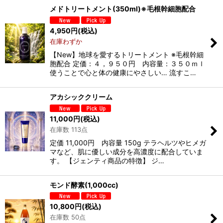
メドトリートメント(350ml)※毛根幹細胞配合
4,950
円
(税込)
在庫わずか
【New】地球を愛するトリートメント ※毛根幹細
胞配合 定価：４，９５０円 内容量：３５０ｍｌ
使うことで心と体の健康にやさしい… 流すこ…
アカシッククリーム
11,000
円
(税込)
在庫数 113点
定価 11,000円 内容量 150g テラヘルツやヒメガ
マなど、肌に優しい成分を高濃度に配合していま
す。 【ジェンティ商品の特徴】 ジ…
モンド酵素(1,000cc)
10,800
円
(税込)
在庫数 50点