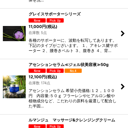
グレイスサポーターシリーズ
11,000
円
(税込)
在庫数 5点
各種のサポーターに、波動を転写してあります。
下記のタイプがございます。 １、アキレス腱サポ
ーター ２、腰巻きベルト ３、腹巻き ４、背…
アセンションセラム≪ジェル状美容液≫50g
12,100
円
(税込)
在庫数 174点
アセンションセラム 希望小売価格:１２，１００
円 内容量:５０ｇ フラーレンやヒアルロン酸や
植物成分など、こだわりの原料を厳選して配合し
た半固…
ルマンジュ マッサージ&クレンジングクリーム