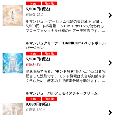
5,500
円
(税込)
在庫数 21点
ルマンジュ ヘアーセラム≪髪の美容液≫ 定価：
5,500円 内5容量：５０ｍｌ サロンで使われる
プロッフェショナル仕様のヘアー美容液です。 …
ルマンジュクリーナー‟DAINICHI”※ペットボトル
バージョン
5,500
円
(税込)
在庫わずか
健康食品である、‟モンド酵素”をふんだんに(８％)
配合した洗剤です。 モンド酵素は光合成細菌を多
く含むため、酵素の力で解毒分解を助けます。 …
ルマンジュ パルフェモイスチャークリーム
9,680
円
(税込)
在庫数 120点