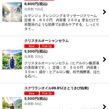
6,600
円
(税込)
在庫数 150点
ルマンジュ クレンジング＆マッサージクリーム
定価 ６，６００円 内容量 ２００ｇ 塗るだけで
岩盤浴のような効果でお肌をケアする、しっとり
タイ…
クリスタルオーシャンセラム
5,500
円
(税込)
在庫数 105点
クリスタルオーシャンセラム（ヒアルロン酸原液
の美容液です。） 定価：５，５００円 内容量：
３０ｍｌ 成分：ヒアルロン酸、松竹梅酵素、ほた
る石パ…
スクワランオイル99.8%(さとうきび由来)
5,500
円
(税込)
在庫数 94点