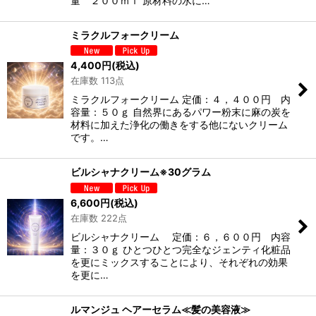
量 ２００ｍｌ 原材料の水に…
ミラクルフォークリーム
4,400
円
(税込)
在庫数 113点
ミラクルフォークリーム 定価：４，４００円 内
容量：５０ｇ 自然界にあるパワー粉末に麻の炭を
材料に加えた浄化の働きをする他にないクリーム
です。…
ビルシャナクリーム※30グラム
6,600
円
(税込)
在庫数 222点
ビルシャナクリーム 定価：６，６００円 内容
量：３０ｇ ひとつひとつ完全なジェンティ化粧品
を更にミックスすることにより、それぞれの効果
を更に…
ルマンジュ ヘアーセラム≪髪の美容液≫