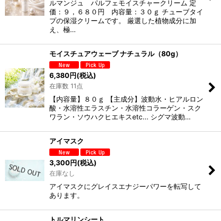
ルマンジュ パルフェモイスチャークリーム 定
価：９，６８０円 内容量：３０ｇ チューブタイ
プの保湿クリームです。 厳選した植物成分に加
え、極…
モイスチュアウェーブ ナチュラル（80g）
6,380
円
(税込)
在庫数 11点
【内容量】８０ｇ 【主成分】波動水・ヒアルロン
酸・水溶性エラスチン・水溶性コラーゲン・スク
ワラン・ソウハクヒエキスetc... シグマ波動…
アイマスク
3,300
円
(税込)
在庫なし
アイマスクにグレイスエナジーパワーを転写して
あります。
トルマリンシート