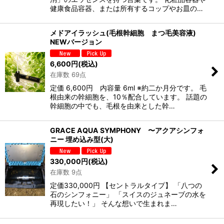
健康食品容器、または所有するコップやお皿の…
メドアイラッシュ(毛根幹細胞 まつ毛美容液)
NEWバージョン
6,600
円
(税込)
在庫数 69点
定価 6,600円 内容量 6ml ※約二か月分です。 毛
根由来の幹細胞を、10％配合しています。 話題の
幹細胞の中でも、毛根を由来とした幹…
GRACE AQUA SYMPHONY 〜アクアシンフォ
ニー 埋め込み型(大)
330,000
円
(税込)
在庫数 9点
定価330,000円 【セントラルタイプ】 「八つの
石のシンフォニー」 「スイスのジュネーブの水を
再現したい！」 そんな想いで生まれま…