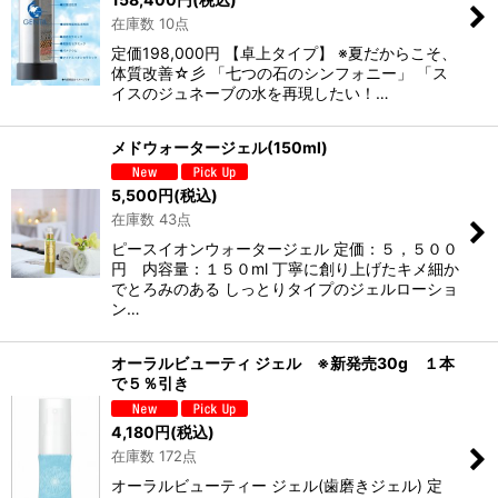
在庫数 10点
定価198,000円 【卓上タイプ】 ※夏だからこそ、
体質改善☆彡 「七つの石のシンフォニー」 「ス
イスのジュネーブの水を再現したい！…
メドウォータージェル(150ml)
5,500
円
(税込)
在庫数 43点
ピースイオンウォータージェル 定価：５，５００
円 内容量：１５０ml 丁寧に創り上げたキメ細か
でとろみのある しっとりタイプのジェルローショ
ン…
オーラルビューティ ジェル ※新発売30g １本
で５％引き
4,180
円
(税込)
在庫数 172点
オーラルビューティー ジェル(歯磨きジェル) 定