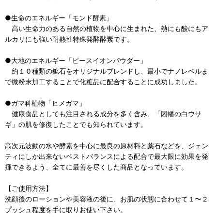
●生命のエネルギー「モンド酵素」
高い生命力のある自然の植物を中心に生まれた、熱にも酸にもア
ルカリにも強い耐熱性特殊発酵酵素です。
●大地のエネルギー「ピースイオンパウダー」
約１０種類の鉱石をオリジナルブレンドし、最小でナノレベルま
で微粉末加工することで化粧品に配合することに成功しました。
●ガマ科植物「ヒメガマ」
健康食品としても注目される成分を多く含み、「因幡の白ウサ
ギ」の肌を修復したことでも知られています。
高次元波動の水や酵素を中心に最良の原材料と薬石などを、ジェン
ティにしか出来ないベストバランスによる配合で最大限に効果を発
揮できるよう、全てに最善を尽くした商品となっています。
【ご使用方法】
洗顔後のローションや美容液の後に、お肌の状態に合わせて１〜２
プッシュ程度を手に取りお使い下さい。