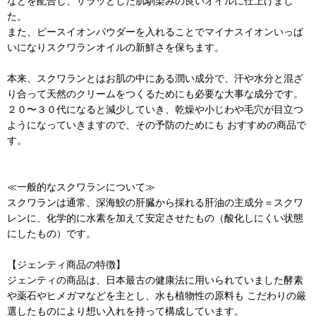
などを配合し、サラッとした肌馴染みの良いオイルに仕上げまし
た。
また、ピースイオンパウダーを入れることでマイナスイオンいっぱ
いになりスクワランオイルの新鮮さを保ちます。
本来、スクワランとはお肌の中にある潤い成分で、汗や水分と混ざ
り合って天然のクリームをつくるためにも必要な大事な成分です。
２０〜３０代になると減少していき、乾燥や小じわや毛穴が目立つ
ようになっていきますので、その予防のためにも おすすめの商品で
す。
≪一般的なスクワランについて≫
スクワランは通常、深海鮫の肝臓から採れる肝油の主成分＝スクワ
レンに、化学的に水素を加えて安定させたもの（酸化しにくい状態
にしたもの）です。
【ジェンティ商品の特徴】
ジェンティの商品は、日本最古の健康法に用いられていました酵素
や薬石やヒメガマなどを主とし、水も植物性の原料も こだわりの厳
選したものにより想い入れを持って構成しています。