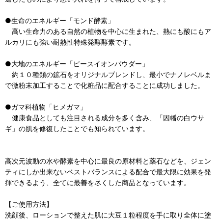
●生命のエネルギー「モンド酵素」
高い生命力のある自然の植物を中心に生まれた、熱にも酸にもア
ルカリにも強い耐熱性特殊発酵酵素です。
●大地のエネルギー「ピースイオンパウダー」
約１０種類の鉱石をオリジナルブレンドし、最小でナノレベルま
で微粉末加工することで化粧品に配合することに成功しました。
●ガマ科植物「ヒメガマ」
健康食品としても注目される成分を多く含み、「因幡の白ウサ
ギ」の肌を修復したことでも知られています。
高次元波動の水や酵素を中心に最良の原材料と薬石などを、ジェン
ティにしか出来ないベストバランスによる配合で最大限に効果を発
揮できるよう、全てに最善を尽くした商品となっています。
【ご使用方法】
洗顔後、ローションで整えた肌に大豆１粒程度を手に取り全体に塗