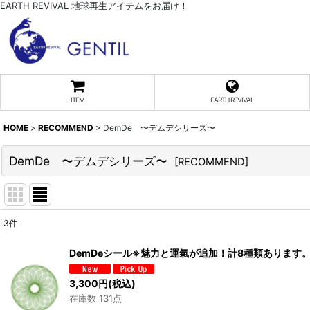
EARTH REVIVAL 地球再生アイテムをお届け！
ITEM
EARTH REVIVAL
HOME
>
RECOMMEND
>
DemDe 〜デムデシリーズ〜
DemDe 〜デムデシリーズ〜
[
RECOMMEND
]
3
件
表示数
:
DemDeシール※魅力と運氣が追加！計8種類あります
並び順
:
3,300
円
(税込)
在庫数 131点