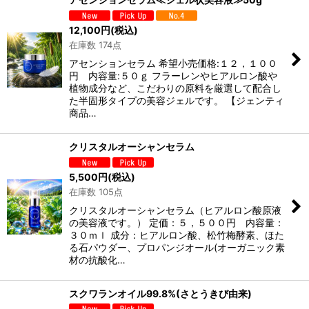
12,100
円
(税込)
在庫数 174点
アセンションセラム 希望小売価格:１２，１００
円 内容量:５０ｇ フラーレンやヒアルロン酸や
植物成分など、こだわりの原料を厳選して配合し
た半固形タイプの美容ジェルです。 【ジェンティ
商品…
クリスタルオーシャンセラム
5,500
円
(税込)
在庫数 105点
クリスタルオーシャンセラム（ヒアルロン酸原液
の美容液です。） 定価：５，５００円 内容量：
３０ｍｌ 成分：ヒアルロン酸、松竹梅酵素、ほた
る石パウダー、プロパンジオール(オーガニック素
材の抗酸化…
スクワランオイル99.8%(さとうきび由来)