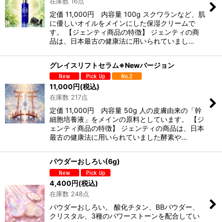
在庫数 16点
定価 11,000円 内容量 100g スクワランなど、肌
に優しいオイルをメインにした保湿クリームで
す。 【ジェンティ商品の特徴】 ジェンティの商
品は、日本最古の健康法に用いられていまし…
グレイスリフトセラム※Newバージョン
11,000
円
(税込)
在庫数 217点
定価 11,000円 内容量 50g 人の皮膚由来の「幹
細胞培養液」をメインの原料としています。 【ジ
ェンティ商品の特徴】 ジェンティの商品は、日本
最古の健康法に用いられていました酵素や…
パウダーおしろい(6g)
4,400
円
(税込)
在庫数 248点
パウダーおしろい。 酸化チタン、BBパウダー、
クリスタル、3種のパワーストーンを配合してい