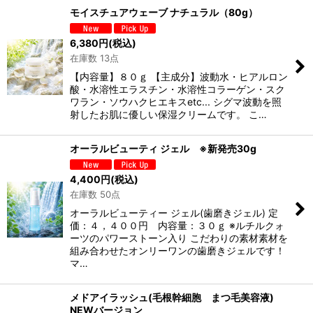
モイスチュアウェーブ ナチュラル（80g）
6,380
円
(税込)
在庫数 13点
【内容量】８０ｇ 【主成分】波動水・ヒアルロン
酸・水溶性エラスチン・水溶性コラーゲン・スク
ワラン・ソウハクヒエキスetc... シグマ波動を照
射したお肌に優しい保湿クリームです。 こ…
オーラルビューティ ジェル ※新発売30g
4,400
円
(税込)
在庫数 50点
オーラルビューティー ジェル(歯磨きジェル) 定
価：４，４００円 内容量：３０ｇ ※ルチルクォ
ーツのパワーストーン入り こだわりの素材素材を
組み合わせたオンリーワンの歯磨きジェルです！
マ…
メドアイラッシュ(毛根幹細胞 まつ毛美容液)
NEWバージョン