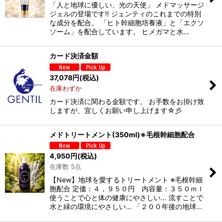
絞り込む
「人と地球に優しい、光の天使」 メドマッサージ
ジェルの登場です!! ジェンティのこれまでの特別
な成分を配合。 「ヒト幹細胞培養液」と「エクソ
ソーム」を配合しています。 ヒメガマと水…
カード決済金額
37,078
円
(税込)
在庫わずか
カード決済に関わる金額です。 お手数をお掛け致
しますが、宜しくお願い申し上げます☆彡
メドトリートメント(350ml)※毛根幹細胞配合
4,950
円
(税込)
在庫数 5点
【New】地球を愛するトリートメント ※毛根幹細
胞配合 定価：４，９５０円 内容量：３５０ｍｌ
使うことで心と体の健康にやさしい… 流すことで
水と緑の環境にやさしい… 「２００年後の地球…