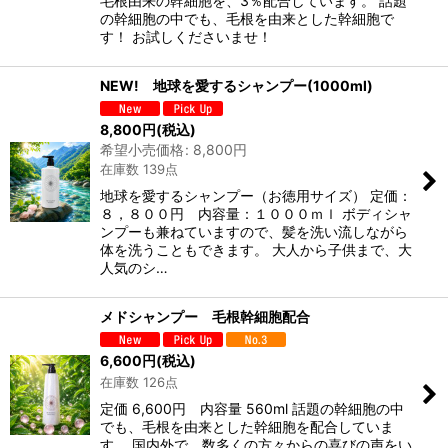
毛根由来の幹細胞を、3％配合しています。 話題
の幹細胞の中でも、毛根を由来とした幹細胞で
す！ お試しくださいませ！
NEW! 地球を愛するシャンプー(1000ml)
8,800
円
(税込)
希望小売価格
:
8,800
円
在庫数 139点
地球を愛するシャンプー（お徳用サイズ） 定価：
８，８００円 内容量：１０００ｍｌ ボディシャ
ンプーも兼ねていますので、髪を洗い流しながら
体を洗うこともできます。 大人から子供まで、大
人気のシ…
メドシャンプー 毛根幹細胞配合
6,600
円
(税込)
在庫数 126点
定価 6,600円 内容量 560ml 話題の幹細胞の中
でも、毛根を由来とした幹細胞を配合していま
す。 国内外で、数多くの方々からの喜びの声をい