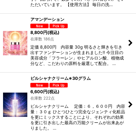
ただいています。 【使用方法】 毎日の洗…
アマンデーション
8,800
円
(税込)
在庫数 186点
定価 8,800円 内容量 30g 明るさと輝きを引き
出すファンデーションが生まれました!! 今注目の
美容成分「フラーレン」やヒアルロン酸、植物成
分など、こだわりの原料を厳選して配合。 …
ビルシャナクリーム※30グラム
6,600
円
(税込)
在庫数 222点
ビルシャナクリーム 定価：６，６００円 内容
量：３０ｇ ひとつひとつ完全なジェンティ化粧品
を更にミックスすることにより、それぞれの効果
を更に引き出した最高の万能クリームが出来あが
りました。 …