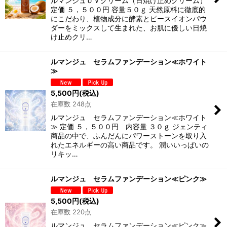
ルマンジュＵＶクリーム（日焼け止めクリーム）
定価 ５，５００円 容量５０ｇ 天然原料に徹底的
にこだわり、植物成分に酵素とピースイオンパウ
ダーをミックスして生まれた、お肌に優しい日焼
け止めクリ…
ルマンジュ セラムファンデーション≪ホワイト
≫
5,500
円
(税込)
在庫数 248点
ルマンジュ セラムファンデーション≪ホワイト
≫ 定価 ５，５００円 内容量 ３０ｇ ジェンティ
商品の中で、ふんだんにパワーストーンを取り入
れたエネルギーの高い商品です。 潤いいっぱいの
リキッ…
ルマンジュ セラムファンデーション≪ピンク≫
5,500
円
(税込)
在庫数 220点
ルマンジュ セラムファンデーション≪ピンク≫