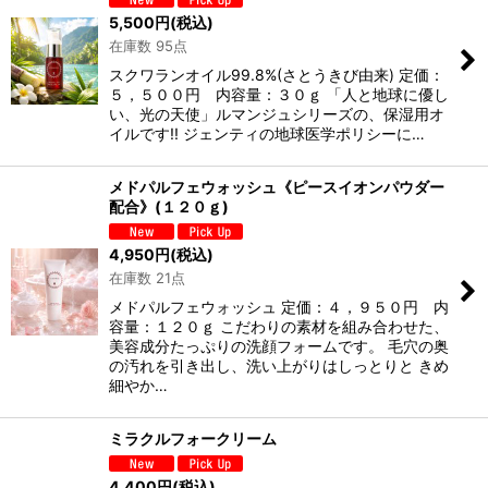
5,500
円
(税込)
在庫数 95点
スクワランオイル99.8%(さとうきび由来) 定価：
５，５００円 内容量：３０ｇ 「人と地球に優し
い、光の天使」ルマンジュシリーズの、保湿用オ
イルです!! ジェンティの地球医学ポリシーに…
メドパルフェウォッシュ《ピースイオンパウダー
配合》(１２０ｇ)
4,950
円
(税込)
在庫数 21点
メドパルフェウォッシュ 定価：４，９５０円 内
容量：１２０ｇ こだわりの素材を組み合わせた、
美容成分たっぷりの洗顔フォームです。 毛穴の奥
の汚れを引き出し、洗い上がりはしっとりと きめ
細やか…
ミラクルフォークリーム
4,400
円
(税込)