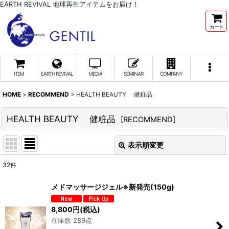
EARTH REVIVAL 地球再生アイテムをお届け！
カート
ITEM
EARTH REVIVAL
MEDIA
SEMINAR
COMPANY
HOME
>
RECOMMEND
>
HEALTH BEAUTY 健粧品
HEALTH BEAUTY 健粧品
[
RECOMMEND
]
表示順変更
閉じる
32
件
表示数
:
メドマッサージジェル※新発売(150g)
並び順
:
8,800
円
(税込)
在庫数 289点