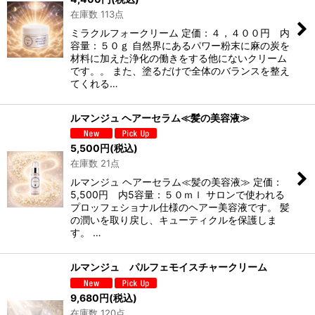
在庫数 113点
ミラクルフォークリーム 定価：４，４００円 内
容量：５０ｇ 自然界にあるパワー粉末に麻の炭を
材料に加えた浄化の働きをする他にないクリーム
です。。 また、塗るだけで全体のバランスを整え
てくれる…
ルマンジュ ヘアーセラム≪髪の美容液≫
5,500
円
(税込)
在庫数 21点
ルマンジュ ヘアーセラム≪髪の美容液≫ 定価：
5,500円 内5容量：５０ｍｌ サロンで使われる
プロッフェショナル仕様のヘアー美容液です。 髪
の潤いを取り戻し、キューティクルを保護しま
す。 …
ルマンジュ パルフェモイスチャークリーム
9,680
円
(税込)
在庫数 120点