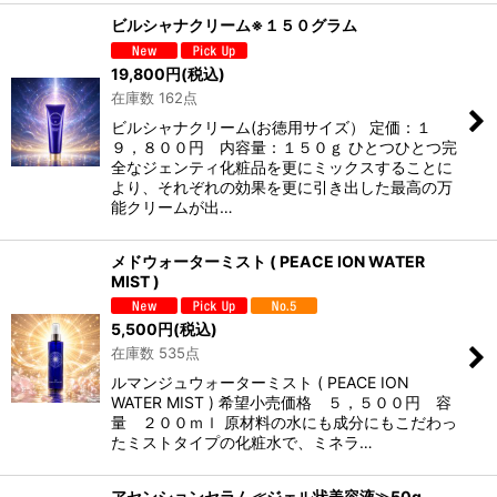
ビルシャナクリーム※１５０グラム
19,800
円
(税込)
在庫数 162点
ビルシャナクリーム(お徳用サイズ） 定価：１
９，８００円 内容量：１５０ｇ ひとつひとつ完
全なジェンティ化粧品を更にミックスすることに
より、それぞれの効果を更に引き出した最高の万
能クリームが出…
メドウォーターミスト ( PEACE ION WATER
MIST )
5,500
円
(税込)
在庫数 535点
ルマンジュウォーターミスト ( PEACE ION
WATER MIST ) 希望小売価格 ５，５００円 容
量 ２００ｍｌ 原材料の水にも成分にもこだわっ
たミストタイプの化粧水で、ミネラ…
アセンションセラム≪ジェル状美容液≫50g