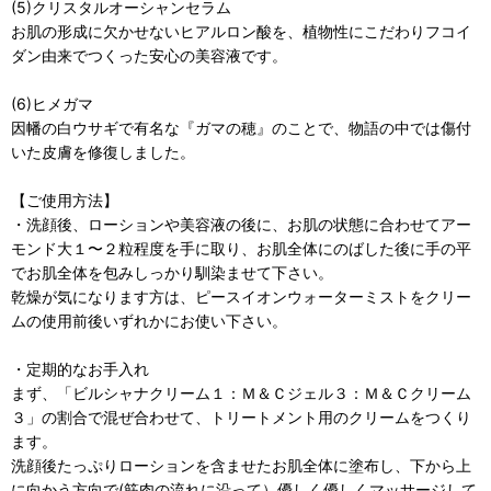
(5)クリスタルオーシャンセラム
お肌の形成に欠かせないヒアルロン酸を、植物性にこだわりフコイ
ダン由来でつくった安心の美容液です。
(6)ヒメガマ
因幡の白ウサギで有名な『ガマの穂』のことで、物語の中では傷付
いた皮膚を修復しました。
【ご使用方法】
・洗顔後、ローションや美容液の後に、お肌の状態に合わせてアー
モンド大１〜２粒程度を手に取り、お肌全体にのばした後に手の平
でお肌全体を包みしっかり馴染ませて下さい。
乾燥が気になります方は、ピースイオンウォーターミストをクリー
ムの使用前後いずれかにお使い下さい。
・定期的なお手入れ
まず、「ビルシャナクリーム１：Ｍ＆Ｃジェル３：Ｍ＆Ｃクリーム
３」の割合で混ぜ合わせて、トリートメント用のクリームをつくり
ます。
洗顔後たっぷりローションを含ませたお肌全体に塗布し、下から上
に向かう方向で(筋肉の流れに沿って）優しく優しくマッサージして