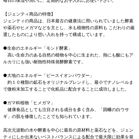
毎日の保湿や潤いに、定期的なお手入れにお使い下さい。
【ジェンティ商品の特徴】
ジェンティの商品は、日本最古の健康法に用いられていました酵素
や薬石やヒメガマなどを主とし、水も植物性の原料も こだわりの厳
選したものにより想い入れを持って構成しています。
●生命のエネルギー「モンド酵素」
高い生命力のある自然の植物を中心に生まれた、熱にも酸にもア
ルカリにも強い耐熱性特殊発酵酵素です。
●大地のエネルギー「ピースイオンパウダー」
約１０種類の鉱石をオリジナルブレンドし、最小でナノレベルま
で微粉末加工することで化粧品に配合することに成功しました。
●ガマ科植物「ヒメガマ」
健康食品としても注目される成分を多く含み、「因幡の白ウサ
ギ」の肌を修復したことでも知られています。
高次元波動の水や酵素を中心に最良の原材料と薬石などを、ジェン
ティにしか出来ないベストバランスによる配合で最大限に効果を発