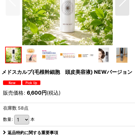
メドスカルプ(毛根幹細胞 頭皮美容液) NEWバージョン
販売価格
:
6,600
円
(税込)
在庫数 58点
数量
:
本
返品特約に関する重要事項