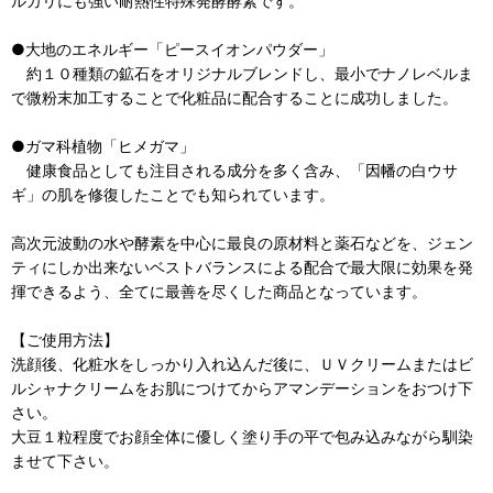
ルカリにも強い耐熱性特殊発酵酵素です。
●大地のエネルギー「ピースイオンパウダー」
約１０種類の鉱石をオリジナルブレンドし、最小でナノレベルま
で微粉末加工することで化粧品に配合することに成功しました。
●ガマ科植物「ヒメガマ」
健康食品としても注目される成分を多く含み、「因幡の白ウサ
ギ」の肌を修復したことでも知られています。
高次元波動の水や酵素を中心に最良の原材料と薬石などを、ジェン
ティにしか出来ないベストバランスによる配合で最大限に効果を発
揮できるよう、全てに最善を尽くした商品となっています。
【ご使用方法】
洗顔後、化粧水をしっかり入れ込んだ後に、ＵＶクリームまたはビ
ルシャナクリームをお肌につけてからアマンデーションをおつけ下
さい。
大豆１粒程度でお顔全体に優しく塗り手の平で包み込みながら馴染
ませて下さい。