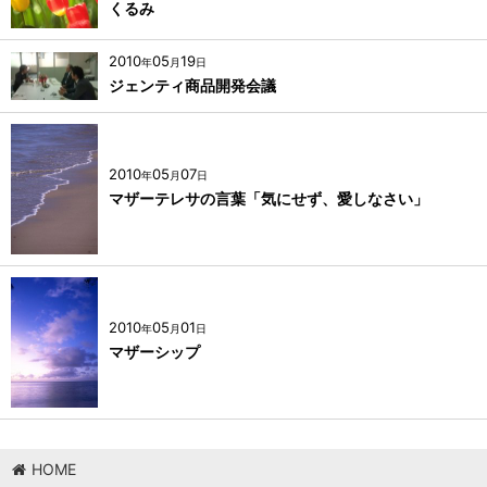
くるみ
2010
05
19
年
月
日
ジェンティ商品開発会議
2010
05
07
年
月
日
マザーテレサの言葉「気にせず、愛しなさい」
2010
05
01
年
月
日
マザーシップ
HOME