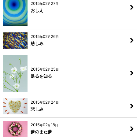
2015
02
27
年
月
日
おしえ
2015
02
26
年
月
日
慈しみ
2015
02
25
年
月
日
足るを知る
2015
02
24
年
月
日
悲しみ
2015
02
18
年
月
日
夢のまた夢