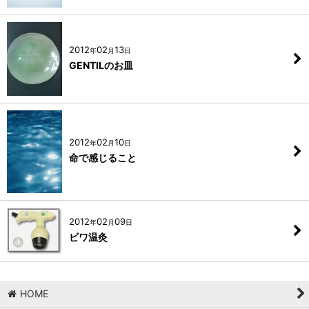
2012
02
13
年
月
日
GENTILのお皿
2012
02
10
年
月
日
命で感じること
2012
02
09
年
月
日
ビワ温灸
HOME