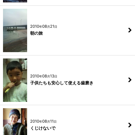
2010
08
21
年
月
日
朝の旅
2010
08
13
年
月
日
子供たちも安心して使える歯磨き
2010
08
11
年
月
日
くじけないで