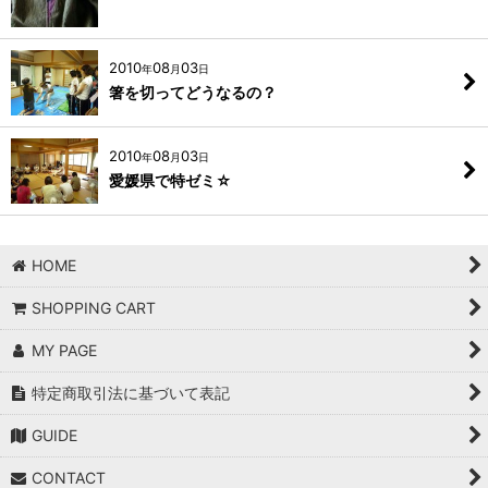
2010
08
03
年
月
日
箸を切ってどうなるの？
2010
08
03
年
月
日
愛媛県で特ゼミ☆
HOME
SHOPPING CART
MY PAGE
特定商取引法に基づいて表記
GUIDE
CONTACT