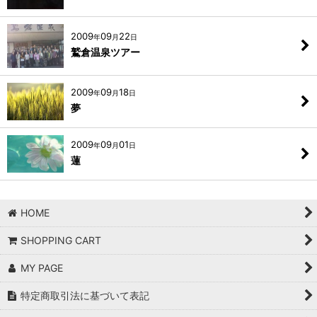
2009
09
22
年
月
日
鷲倉温泉ツアー
2009
09
18
年
月
日
夢
2009
09
01
年
月
日
蓮
HOME
SHOPPING CART
MY PAGE
特定商取引法に基づいて表記