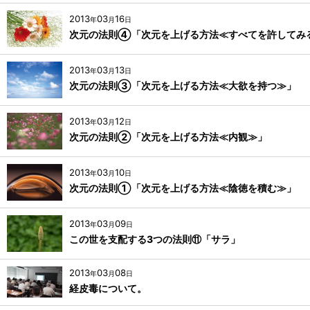
2013
03
16
年
月
日
次元の法則④「次元を上げる方法≪すべてを許してみ
2013
03
13
年
月
日
次元の法則③「次元を上げる方法≪大欲を持つ≫」
2013
03
12
年
月
日
次元の法則②「次元を上げる方法≪内観≫」
2013
03
10
年
月
日
次元の法則①「次元を上げる方法≪陰徳を積む≫」
2013
03
09
年
月
日
この世を支配する3つの法則⑪「サラ」
2013
03
08
年
月
日
経皮毒について。