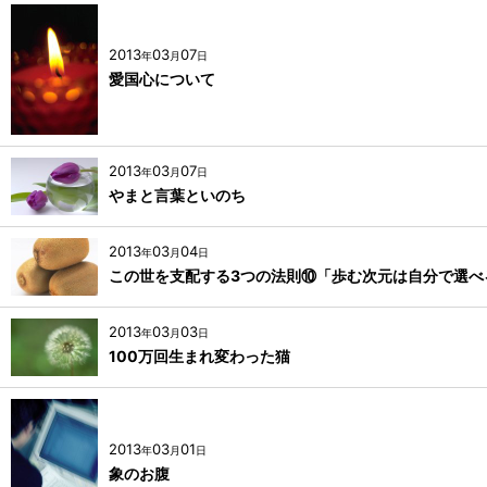
2013
03
07
年
月
日
愛国心について
2013
03
07
年
月
日
やまと言葉といのち
2013
03
04
年
月
日
この世を支配する3つの法則⑩「歩む次元は自分で選べ
2013
03
03
年
月
日
100万回生まれ変わった猫
2013
03
01
年
月
日
象のお腹