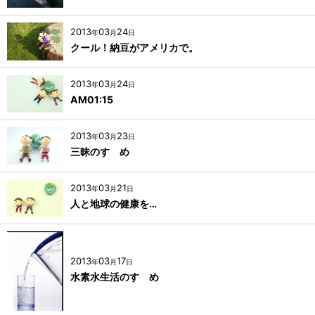
2013
03
24
年
月
日
クール！納豆がアメリカで。
2013
03
24
年
月
日
AM01:15
2013
03
23
年
月
日
三昧のすゝめ
2013
03
21
年
月
日
人と地球の健康を…
2013
03
17
年
月
日
水素水生活のすゝめ