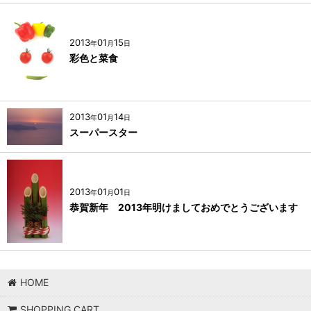
2013
01
15
年
月
日
彩色と菜食
2013
01
14
年
月
日
スーパースター
2013
01
01
年
月
日
恭賀新年 2013年明けましておめでとうございます
HOME
SHOPPING CART