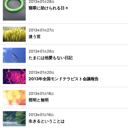
2013
01
28
年
月
日
翡翠に助けられる日々
2013
01
27
年
月
日
迷う世
2013
01
26
年
月
日
たまには他愛もない日記
2013
01
20
年
月
日
2013年全国モンドテラピスト会議報告
2013
01
18
年
月
日
照明と無明
2013
01
16
年
月
日
生きるということは