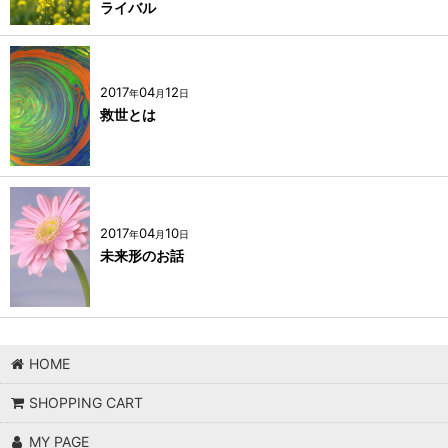
ライバル
2017
04
12
年
月
日
救世とは
2017
04
10
年
月
日
未来形のお話
HOME
SHOPPING CART
MY PAGE