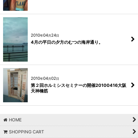
2010
04
24
年
月
日
4月の平日の夕方のむつの海岸通り。
2010
04
02
年
月
日
第２回ホルミシスセミナーの開催20100416大阪
天神橋筋
HOME
SHOPPING CART