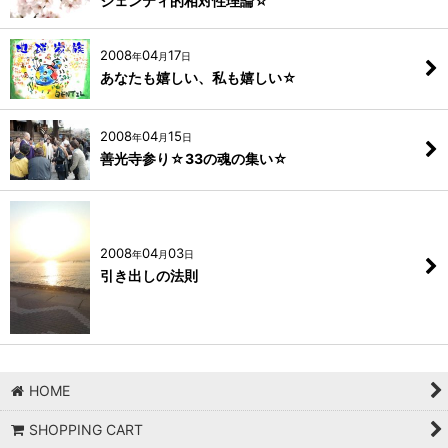
ジェンティ的相対性理論☆
2008
04
17
年
月
日
あなたも嬉しい、私も嬉しい☆
2008
04
15
年
月
日
善光寺参り☆33の魂の集い☆
2008
04
03
年
月
日
引き出しの法則
HOME
SHOPPING CART