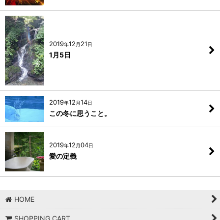
2019
12
21
年
月
日
1月5日
2019
12
14
年
月
日
この冬に思うこと。
2019
12
04
年
月
日
愛の定義
HOME
SHOPPING CART