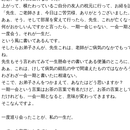
上がって、横たわっているご自分の友人の枕元に行って、お経を
「先生、ご老師さま、今日はご苦労様、ありがとうございました
あぁ、そう。そして部屋を変えて行ったら、先生、これが亡くな
何がおかしいんですかと言ったら、一期一会じゃない、一会一期
一度会う。それが一生だ。
という風に書いてあるんです。
そしたらお弟子さんが、先生これは、老師がご病気のなかでもっ
ね。
先生もそう言われてみて一生懸命その書いてある便箋のところに
あぁ、これは、けして病気の錯乱の中で間違えたものではなかろ
わざわざ一会一期と書いたに相違ない。
そこで、お弟子さんをつかまえて、あなたはどう思いますか？
一期一会という言葉はお茶の言葉で有名だけど、お茶の言葉とし
だけれども、一会一期となると、意味が変わってきますね。
そこなんですよ。
一度巡り会ったことが、私の一生だ。