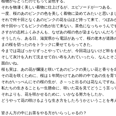
植物からとったのでもって染色する。
それを物凄く美しい着物に仕上げるが、エピソードが一つある。
一度、桜のあのピンクの色を美しく着物に染めてみたいと思いま
それで何十回となくあのピンクの花を山ほど持って来て、つぼみ
何十回やってもピンクの色が出て来ない。茶色になっちゃうんで
さすがの志村ふくみさんも、なぜあの桜の色が染まらないんだろ
そうしたら、ある日、滋賀県から電話があって、桜の老木が道路
まの桜を切ったのをトラックに乗せてもらってきた。
今までは花ばっかりずっとやっていたが、今回花はないけど幹を
そして灰汁を入れて沈ませて白い布を入れていったら、なんとそ
面白いね。
桜も実は、あの花が爛漫と咲いてあのピンクの美しい花と香りを
その花を咲くために、桜は１年間かけてあの幹の中であの生を育
それがいっぺんにその桜の生が、さ～っと出るのは花なんですね
私たちの生きることも一生懸命に、咲いた花を見てどうこう言っ
それよりも、花を咲かせるために、いかなる努力をしたか。
どうやって花の咲けるような生き方をしたろうかということを考
皆さん方の中にお茶をやる方がいらっしゃるの？