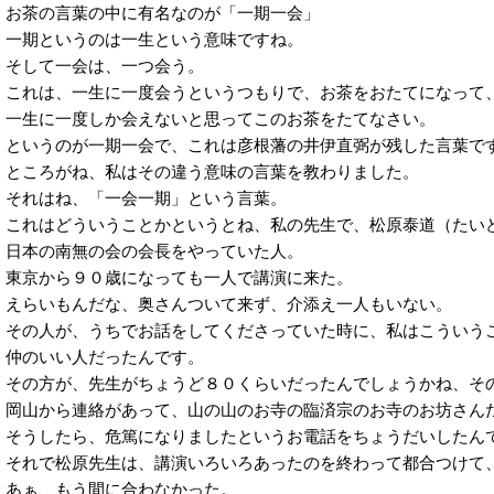
お茶の言葉の中に有名なのが「一期一会」
一期というのは一生という意味ですね。
そして一会は、一つ会う。
これは、一生に一度会うというつもりで、お茶をおたてになって
一生に一度しか会えないと思ってこのお茶をたてなさい。
というのが一期一会で、これは彦根藩の井伊直弼が残した言葉で
ところがね、私はその違う意味の言葉を教わりました。
それはね、「一会一期」という言葉。
これはどういうことかというとね、私の先生で、松原泰道（たい
日本の南無の会の会長をやっていた人。
東京から９０歳になっても一人で講演に来た。
えらいもんだな、奥さんついて来ず、介添え一人もいない。
その人が、うちでお話をしてくださっていた時に、私はこういう
仲のいい人だったんです。
その方が、先生がちょうど８０くらいだったんでしょうかね、そ
岡山から連絡があって、山の山のお寺の臨済宗のお寺のお坊さん
そうしたら、危篤になりましたというお電話をちょうだいしたん
それで松原先生は、講演いろいろあったのを終わって都合つけて
あぁ、もう間に合わなかった。