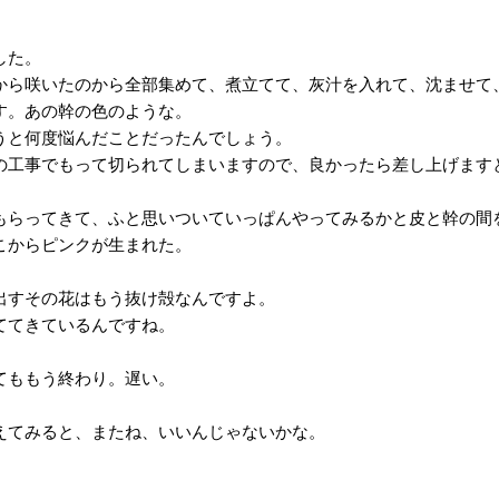
した。
から咲いたのから全部集めて、煮立てて、灰汁を入れて、沈ませて
す。あの幹の色のような。
うと何度悩んだことだったんでしょう。
の工事でもって切られてしまいますので、良かったら差し上げます
もらってきて、ふと思いついていっぱんやってみるかと皮と幹の間
こからピンクが生まれた。
出すその花はもう抜け殻なんですよ。
ててきているんですね。
。
てももう終わり。遅い。
えてみると、またね、いいんじゃないかな。