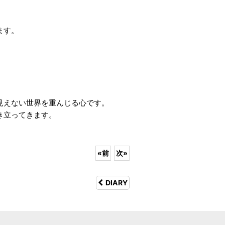
。
ます。
見えない世界を重んじる心です。
き立ってきます。
«
前
次
»
DIARY