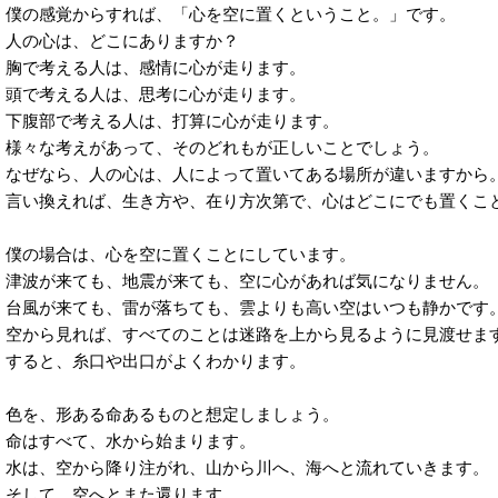
僕の感覚からすれば、「心を空に置くということ。」です。
人の心は、どこにありますか？
胸で考える人は、感情に心が走ります。
頭で考える人は、思考に心が走ります。
下腹部で考える人は、打算に心が走ります。
様々な考えがあって、そのどれもが正しいことでしょう。
なぜなら、人の心は、人によって置いてある場所が違いますから
言い換えれば、生き方や、在り方次第で、心はどこにでも置くこ
僕の場合は、心を空に置くことにしています。
津波が来ても、地震が来ても、空に心があれば気になりません。
台風が来ても、雷が落ちても、雲よりも高い空はいつも静かです
空から見れば、すべてのことは迷路を上から見るように見渡せま
すると、糸口や出口がよくわかります。
色を、形ある命あるものと想定しましょう。
命はすべて、水から始まります。
水は、空から降り注がれ、山から川へ、海へと流れていきます。
そして、空へとまた還ります。