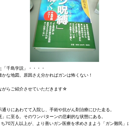
た「千島学説」・・・・
確かな地図。原因さえ分かればガンは怖くない！
ながらご紹介させていただきます☆
。
示通りにあわてて入院し、手術や抗がん剤治療にひた走る。
死」に至る。そのワンパターンの悲劇的な状態にある。
うち70万人以上が、より善いガン医療を求めさまよう「ガン難民」