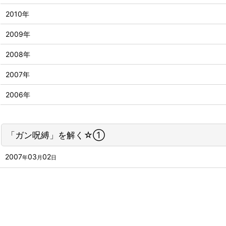
2010年
2009年
2008年
2007年
2006年
「ガン呪縛」を解く☆①
2007
03
02
年
月
日