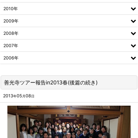
2010年
2009年
2008年
2007年
2006年
善光寺ツアー報告in2013春(後篇の続き)
2013
05
08
年
月
日