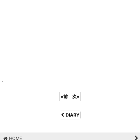
.
«
前
次
»
DIARY
HOME