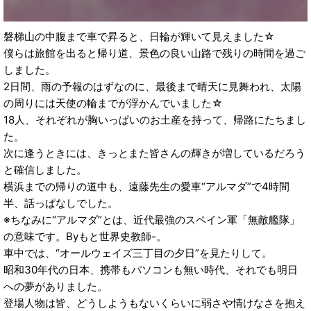
磐梯山の中腹まで車で昇ると、日輪が輝いて見えました☆
僕らは旅館を出ると帰り道、景色の良い山路で残りの時間を過ご
しました。
2日間、雨の予報のはずなのに、最後まで晴天に見舞われ、太陽
の周りには天使の輪までが浮かんでいました☆
18人、それぞれが胸いっぱいのお土産を持って、帰路にたちまし
た。
次に逢うときには、きっとまた皆さんの輝きが増しているだろう
と確信しました。
横浜までの帰りの道中も、遠藤先生の愛車“アルマダ”で4時間
半、話っぱなしでした。
※ちなみに“アルマダ”とは、近代最強のスペイン軍「無敵艦隊」
の意味です。Byもと世界史教師-。
車中では、“オールウェイズ三丁目の夕日”を見たりして。
昭和30年代の日本、携帯もパソコンも無い時代、それでも明日
への夢がありました。
登場人物は皆、どうしようもないくらいに弱さや情けなさを抱え