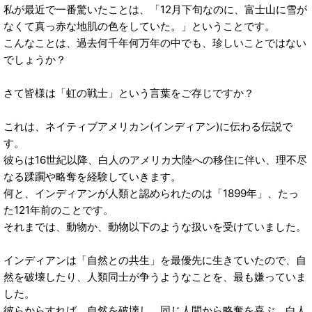
私が最近で一番驚いたことは、「12月下旬なのに、富士山に雪が
なくて真っ赤な地肌の色をしていた。」ということです。
こんなことは、過去何千年何万年の中でも、珍しいことではない
でしょうか？
さて皆様は「虹の戦士」という言葉をご存じですか？
これは、ネイティブアメリカン(インディアン)に伝わる伝説で
す。
彼らは16世紀以降、白人のアメリカ大陸への移住に伴い、理不尽
なる蹂躙や略奪を経験していきます。
何と、インディアンが人類と認められたのは「1899年」、たっ
た121年前のことです。
それまでは、動物か、動物以下のような扱いを受けていました。
インディアンは「自然との共生」を最優先に生きていたので、自
然を破壊したり、人類同士が争うようなことを、最も嫌っていま
した。
彼らからすれば、自然を破壊し、同じ人間から略奪を喜ぶ、白人