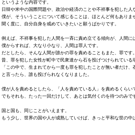
というような内容です。
日韓や米中の国際問題や、政治や経済のことや不祥事を犯した人
僕が、そういうことについて感じることは、ほとんど何もありま
聞く度に、自分自身を戒めていきたいと願うばかりです。
例えば、不祥事を犯した人間を一斉に責め立てる傾向が、人間に
僕からすれば、大なり小なり、人間は罪人です。
だとしたら、そんな人間が誰かの罪を責めることもまた、罪です
昔、罪を犯した女性が町中で民衆達から石を投げつけられている
「この中で、生まれてから一度も罪を犯したことが無い者だけ、
と言ったら、誰も投げられなくなりました。
僕が人を責めるとしたら、「人を責めている人」を責めるくらい
でもそれも、たった一回だけして、あとは気付くのを待つのみで
国と国も、同じことがいえます。
もう少し、世界の国や人が成熟していけば、きっと平和な世の中