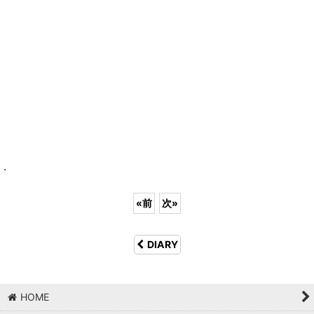
.
«
前
次
»
DIARY
HOME