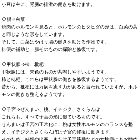
小豆は主に、腎臓の排泄の働きを助けます。
◇腸⇒白菜
焼肉のホルモンを見ると、ホルモンのヒダヒダの形は、白菜の葉
と同じような形をしています。
そして、白菜はやはり腸の働きを助ける作物です。
排便の補助と、腸そのものの掃除と修復です。
◇甲状腺⇒柿、枇杷
甲状腺には、朱色のものが共鳴しやすいようです。
柿と枇杷、これらは甲状腺の働きを修復するようです。
昔から、枇杷には万病を癒す力があると言われていますが、ホル
モンの働きも整えるようです。
◇子宮⇒ぜんまい、桃、イチジク、さくらんぼ
これらも、すべて子宮の形に似ているものです。
ぜんまいは子宮の正常化に、桃は女性ホルモンのバランスを整
え、イチジクとさくらんぼは子宮の修復に働きます。
そのため、妊娠や出産、または子宮筋腫などの女性病にもお勧め