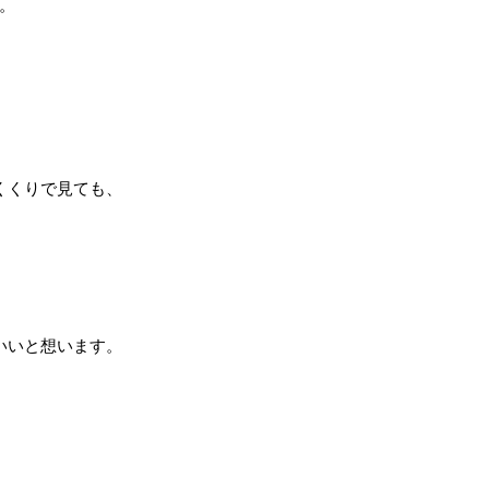
。
くくりで見ても、
いいと想います。