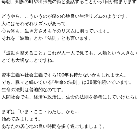
毎朝、知多の町や出張先の街と会話することから1日が始まります
どうやら、こういうのが僕の心地良い生活リズムのようです。
人にはそれぞれリズムがあって、
心も体も、生き方さえもそのリズムに則っています。
それを「波動」とか「法則」とも言います。
「波動を整えること」これが人一人で見ても、人類という大きな
とても大切なことですね。
資本主義や社会主義ですら100年も持たないかもしれません。
でも、脈々と続いている｢生命の法則」は38億年続いています。
生命の法則は普遍的なのです。
人間社会でも、経済や政治に、生命の法則を参考にしていけたら
まずは「いま・ここ・わたし」から…
始めてみましょう。
あなたの居心地の良い時間を多く過ごしましょう。