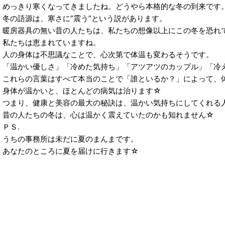
めっきり寒くなってきましたね。どうやら本格的な冬の到来です
冬の語源は、寒さに“震う”という説があります。
暖房器具の無い昔の人たちは、私たちの想像以上にこの冬を恐れ
私たちは恵まれていますね。
人の身体は不思議なことで、心次第で体温も変わるそうです。
「温かい優しさ」「冷めた気持ち」「アツアツのカップル」「冷え
これらの言葉はすべて本当のことで「誰といるか？」によって、
身体が温かいと、ほとんどの病気は治ります☆
つまり、健康と美容の最大の秘訣は、温かい気持ちにしてくれる
昔の人たちの冬は、心は温かく震えていたのかも知れません☆
ＰＳ.
うちの事務所は未だに夏のまんまです。
あなたのところに夏を届けに行きます☆