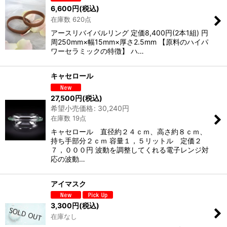
絞り込む
6,600
円
(税込)
在庫数 620点
アースリバイバルリング 定価8,400円(2本1組) 円
周250mm×幅15mm×厚さ2.5mm 【原料のハイパ
ワーセラミックの特徴】 ハ…
キャセロール
27,500
円
(税込)
希望小売価格
:
30,240
円
在庫数 19点
キャセロール 直径約２４ｃｍ、高さ約８ｃｍ、
持ち手部分２ｃｍ 容量１，５リットル 定価２
７，０００円 波動を調整してくれる電子レンジ対
応の波動…
アイマスク
3,300
円
(税込)
在庫なし