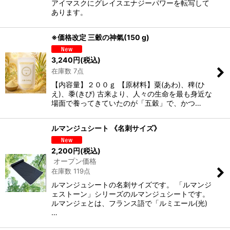
アイマスクにグレイスエナジーパワーを転写して
あります。
※価格改定 三穀の神氣(150 g)
3,240
円
(税込)
在庫数 7点
【内容量】２００ｇ 【原材料】粟(あわ)、稗(ひ
え)、黍(きび) 古来より、人々の生命を最も身近な
場面で養ってきていたのが「五穀」で、かつ…
ルマンジュシート 《名刺サイズ》
2,200
円
(税込)
オープン価格
在庫数 119点
ルマンジュシートの名刺サイズです。 「ルマンジ
ェストーン」シリーズのルマンジュシートです。
ルマンジェとは、フランス語で「ルミエール(光)
…