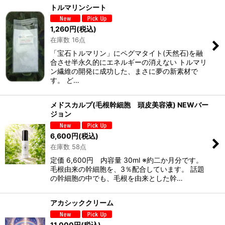
トルマリンシート
1,260
円
(税込)
在庫数 16点
「宝石トルマリン」にペグマタイト(天然石)を融
合させ半永久的にエネルギーの消えない トルマリ
ン繊維の開発に成功した、まさに夢の新素材で
す。 ど…
メドスカルプ(毛根幹細胞 頭皮美容液) NEWバー
ジョン
6,600
円
(税込)
在庫数 58点
定価 6,600円 内容量 30ml ※約二か月分です。
毛根由来の幹細胞を、3％配合しています。 話題
の幹細胞の中でも、毛根を由来とした幹…
アカシッククリーム
11,000
円
(税込)