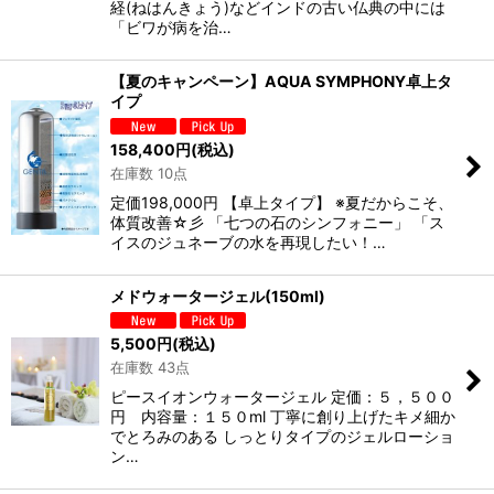
経(ねはんきょう)などインドの古い仏典の中には
「ビワが病を治…
【夏のキャンペーン】AQUA SYMPHONY卓上タ
イプ
158,400
円
(税込)
在庫数 10点
定価198,000円 【卓上タイプ】 ※夏だからこそ、
体質改善☆彡 「七つの石のシンフォニー」 「ス
イスのジュネーブの水を再現したい！…
メドウォータージェル(150ml)
5,500
円
(税込)
在庫数 43点
ピースイオンウォータージェル 定価：５，５００
円 内容量：１５０ml 丁寧に創り上げたキメ細か
でとろみのある しっとりタイプのジェルローショ
ン…