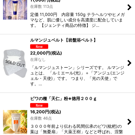
在庫数 113点
定価 11,000円 内容量 150g テラヘルツやヒメガ
マなど、肌に優しい成分を高濃度に配合していま
す。 【ジェンティ商品の特徴】 ジ…
ルマンジュベルト【岩盤浴ベルト】
22,000
円
(税込)
在庫なし
「ルマンジュストーン」シリーズです。 ルマンジ
ュとは、 「ルミエール(光)」＋「アンジュ(エンジ
ェル・天使)」です。 つまり、「光の天使」で
す。…
ビワの種「天仁」粉※徳用２００ｇ
16,200
円
(税込)
在庫数 46点
３０００年前より伝わる民間伝承のビワ(枇杷)の
葉は「無憂扇」「大薬王樹」などと呼ばれ、涅槃