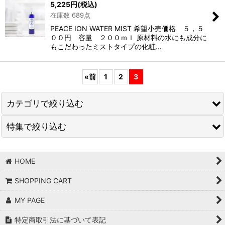
5,225
円
(税込)
在庫数 689点
PEACE ION WATER MIST 希望小売価格 ５，５
００円 容量 ２００ｍｌ 原材料の水にも成分に
もこだわったミストタイプの化粧…
«
前
1
2
3
カテゴリで絞り込む
特集で絞り込む
CAMPAIGN キャンペーン
HEALTH BEAUTY 健粧品
PROFILE
HOME
DemDe 〜デムデシリーズ〜
200年後の君へ 〜For Seventh Children〜
SHOPPING CART
アカシックシリーズ(ggシリーズ)
地球医学アイテムのオリジナル原料
MY PAGE
AQUA SYMPHONY 〜浄活水器〜
特定商取引法に基づいて表記