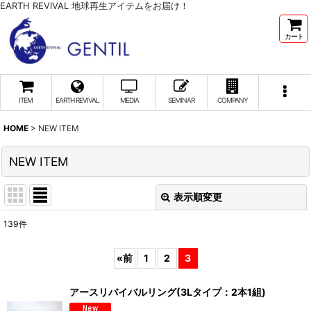
EARTH REVIVAL 地球再生アイテムをお届け！
カート
ITEM
EARTH REVIVAL
MEDIA
SEMINAR
COMPANY
HOME
>
NEW ITEM
NEW ITEM
表示順変更
閉じる
139
件
表示数
:
«
前
1
2
3
並び順
:
アースリバイバルリング(3Lタイプ：2本1組)