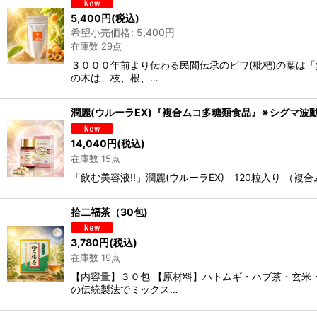
5,400
円
(税込)
希望小売価格
:
5,400
円
在庫数 29点
３０００年前より伝わる民間伝承のビワ(枇杷)の葉は
の木は、枝、根、…
潤麗(ウルーラEX)『複合ムコ多糖類食品』※シグマ波
14,040
円
(税込)
在庫数 15点
「飲む美容液!!」潤麗(ウルーラEX) 120粒入り 
拾二福茶（30包)
3,780
円
(税込)
在庫数 19点
【内容量】３０包 【原材料】ハトムギ・ハブ茶・玄米
の伝統製法でミックス…