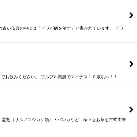
の古い仏典の中には「ビワが病を治す」と書かれています。 ビワ
質な水でお飲みください。 プルプル美肌でマイナス１０歳肌へ！！…
・霊芝（サルノコシカケ類）・バンカなど、様々なお茶を古式由来