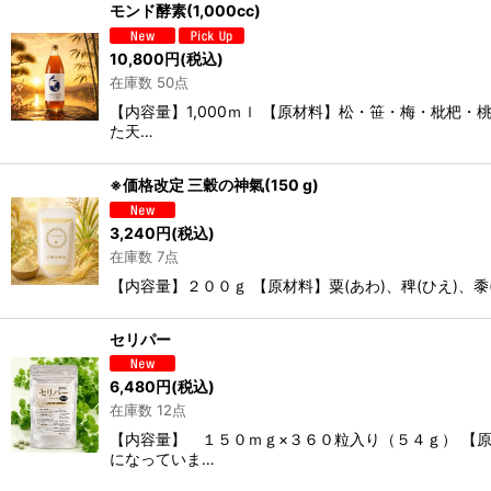
モンド酵素(1,000cc)
10,800
円
(税込)
在庫数 50点
【内容量】1,000ｍｌ 【原材料】松・笹・梅・枇杷
た天…
※価格改定 三穀の神氣(150 g)
3,240
円
(税込)
在庫数 7点
【内容量】２００ｇ 【原材料】粟(あわ)、稗(ひえ)
セリパー
6,480
円
(税込)
在庫数 12点
【内容量】 １５０ｍｇ×３６０粒入り（５４ｇ） 【
になっていま…