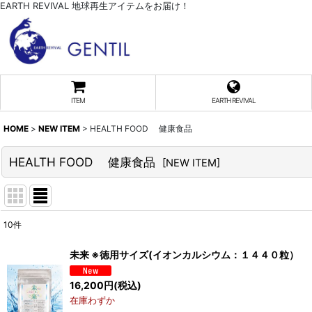
EARTH REVIVAL 地球再生アイテムをお届け！
ITEM
EARTH REVIVAL
HOME
>
NEW ITEM
>
HEALTH FOOD 健康食品
HEALTH FOOD 健康食品
[
NEW ITEM
]
10
件
表示数
:
未来 ※徳用サイズ(イオンカルシウム：１４４０粒）
並び順
:
16,200
円
(税込)
在庫わずか