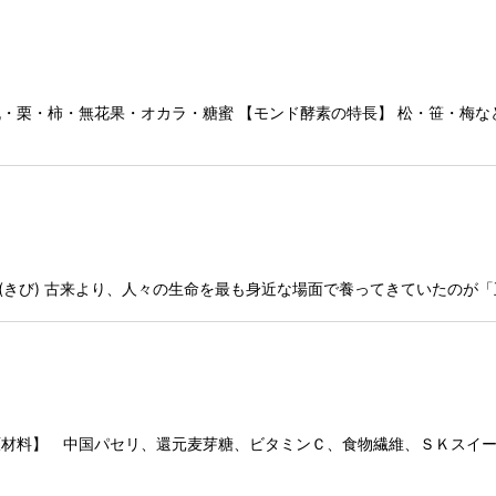
・桃・栗・柿・無花果・オカラ・糖蜜 【モンド酵素の特長】 松・笹・
、黍(きび) 古来より、人々の生命を最も身近な場面で養ってきていたの
原材料】 中国パセリ、還元麦芽糖、ビタミンＣ、食物繊維、ＳＫスイー