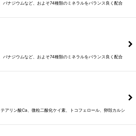
ン、バナジウムなど、およそ74種類のミネラルをバランス良く配合
ン、バナジウムなど、およそ74種類のミネラルをバランス良く配合
 ステアリン酸Ca、微粒二酸化ケイ素、トコフェロール、卵殻カルシ