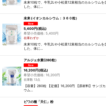
未来10粒で、牛乳2Lや小松菜12束相当のカルシウム
した、体に…
未来 (イオンカルシウム：３６０粒）
5,400
円
(税込)
希望小売価格
:
5,400
円
在庫わずか
未来10粒で、牛乳2Lや小松菜12束相当のカルシウム
した、体に…
アルジェ水素(280粒）
16,200
円
(税込)
希望小売価格
:
16,200
円
在庫数 13点
【容量】280粒 【定価】16,200円 【原材料】
ウム…
ビワの種「天仁」粉