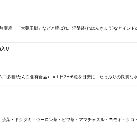
「無憂扇」「大薬王樹」などと呼ばれ、涅槃経(ねはんきょう)などインド
動入り
（複合ムコ多糖/たん白含有食品） ※１日3〜6粒を目安に、たっぷりの良
・茶葉・ドクダミ・ウーロン茶・ビワ茶・アマチャズル・ヨモギ・クコ