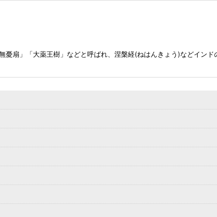
「無憂扇」「大薬王樹」などと呼ばれ、涅槃経(ねはんきょう)などインド