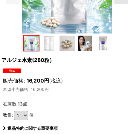
アルジェ水素(280粒）
販売価格
:
16,200
円
(税込)
希望小売価格
:
16,200
円
在庫数 13点
数量
:
個
返品特約に関する重要事項