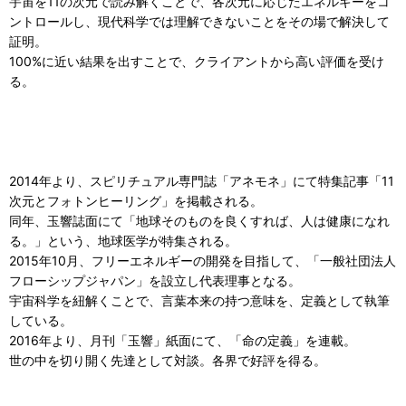
宇宙を11の次元で読み解くことで、各次元に応じたエネルギーをコ
ントロールし、現代科学では理解できないことをその場で解決して
証明。
100%に近い結果を出すことで、クライアントから高い評価を受け
る。
2014年より、スピリチュアル専門誌「アネモネ」にて特集記事「11
次元とフォトンヒーリング」を掲載される。
同年、玉響誌面にて「地球そのものを良くすれば、人は健康になれ
る。」という、地球医学が特集される。
2015年10月、フリーエネルギーの開発を目指して、「一般社団法人
フローシップジャパン」を設立し代表理事となる。
宇宙科学を紐解くことで、言葉本来の持つ意味を、定義として執筆
している。
2016年より、月刊「玉響」紙面にて、「命の定義」を連載。
世の中を切り開く先達として対談。各界で好評を得る。