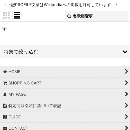
〈上記PROFILE文章はWikipediaへの掲載を許可しています。〉
表示順変更
閉じる
0
件
表示数
:
並び順
:
特集で絞り込む
絞り込む
PROFILE
HOME
200年後の君へ 〜For Seventh Children〜
SHOPPING CART
地球医学アイテムのオリジナル原料
MY PAGE
特定商取引法に基づいて表記
GUIDE
CONTACT