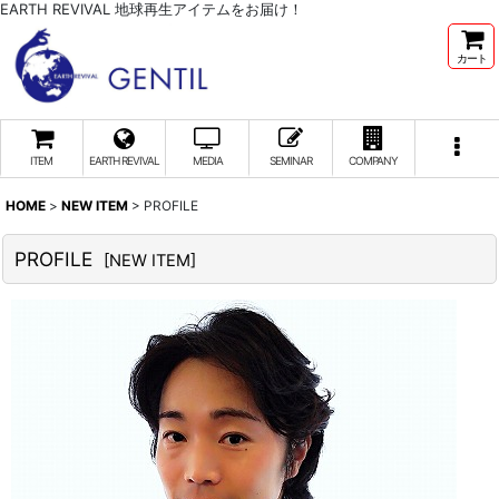
EARTH REVIVAL 地球再生アイテムをお届け！
カート
ITEM
EARTH REVIVAL
MEDIA
SEMINAR
COMPANY
HOME
>
NEW ITEM
>
PROFILE
PROFILE
[
NEW ITEM
]