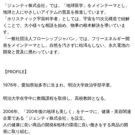
「ジェンティ株式会社」では、「地球医学」をメインテーマとし、
地球と人にやさしいアイテムの普及を推進しています。
「ホリスティック宇宙科学者」としては、宇宙を11次元構造で紐解
くことで、大小様々な相談を始め、物事の根本解決を導いていま
す。
「一般社団法人フローシップジャパン」では、フリーエネルギー開
発をメインテーマとし、自然を汚さずに枯渇もしない、永久電池の
開発と普及に携わっています。
【PROFILE】
1976年、愛知県知多市に生まれ、明治大学政治学部卒業。
明治大学在学中に教職課程を取得し、高校教師となる。
2006年、「200年後の地球も美しく」をテーマに、健康・美容関連
企業である「ジェンティ株式会社」を設立。
人の健康に良い商品の開発&地球の環境に良い働きをする商品の開
発に取り組む。