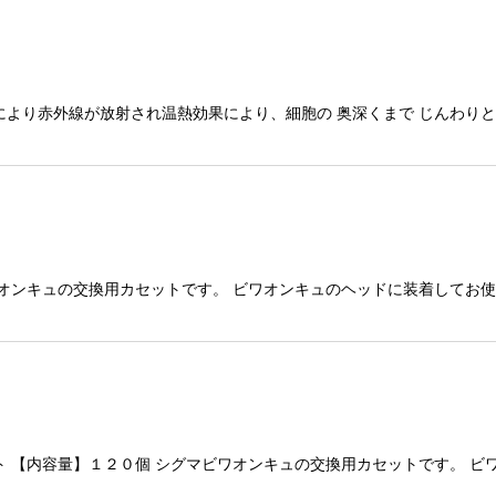
により赤外線が放射され温熱効果により、細胞の 奥深くまで じんわり
ワオンキュの交換用カセットです。 ビワオンキュのヘッドに装着してお
ト 【内容量】１２０個 シグマビワオンキュの交換用カセットです。 ビ