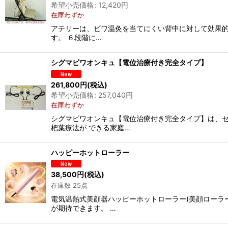
希望小売価格
:
12,420
円
在庫わずか
アテリーは、ビワ温灸を当てにくい背中に対して効果的
す。 ６段階に…
シグマビワオンキュ【電位治療付き完全タイプ】
261,800
円
(税込)
希望小売価格
:
257,040
円
在庫わずか
シグマビワオンキュ【電位治療付き完全タイプ】は、セ
杷葉療法が できる家庭…
ハッピーホットローラー
38,500
円
(税込)
在庫数 25点
電気温熱式美顔器ハッピーホットローラー(美顔ローラ
が期待できます。 …