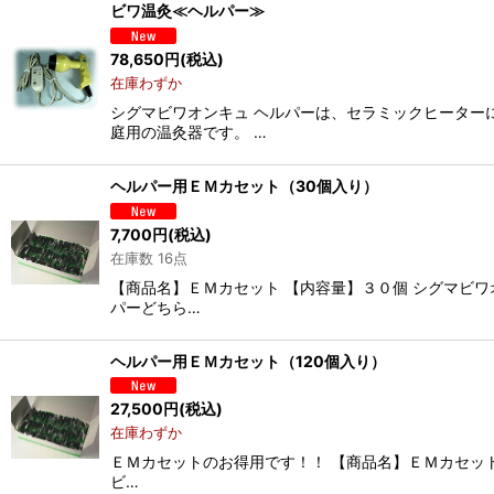
ビワ温灸≪ヘルパー≫
78,650
円
(税込)
在庫わずか
シグマビワオンキュ ヘルパーは、セラミックヒーター
庭用の温灸器です。 …
ヘルパー用ＥＭカセット（30個入り）
7,700
円
(税込)
在庫数 16点
【商品名】ＥＭカセット 【内容量】３０個 シグマビ
パーどちら…
ヘルパー用ＥＭカセット（120個入り）
27,500
円
(税込)
在庫わずか
ＥＭカセットのお得用です！！ 【商品名】ＥＭカセッ
ビ…