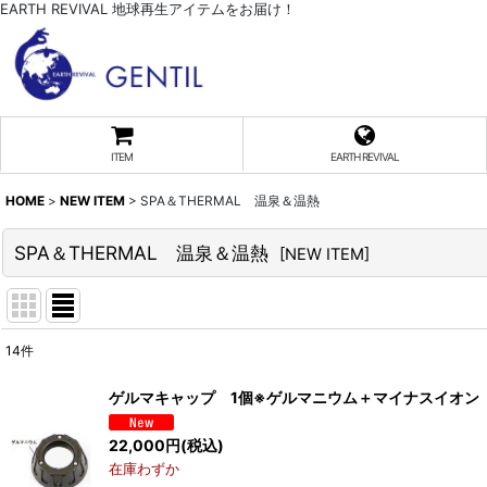
EARTH REVIVAL 地球再生アイテムをお届け！
ITEM
EARTH REVIVAL
HOME
>
NEW ITEM
>
SPA＆THERMAL 温泉＆温熱
SPA＆THERMAL 温泉＆温熱
[
NEW ITEM
]
14
件
表示数
:
ゲルマキャップ 1個※ゲルマニウム＋マイナスイオン
並び順
:
22,000
円
(税込)
在庫わずか