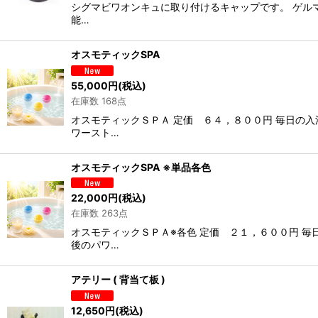
シグマビワオンキュに取り付けるキャップです。 ゲルマ
能…
オスモティックSPA
55,000
円
(税込)
在庫数 168点
オスモティックＳＰＡ 定価 ６４，８００円 毎日の
ワースト…
オスモティックSPA ※単品各色
22,000
円
(税込)
在庫数 263点
オスモティックＳＰＡ※各色 定価 ２１，６００円 
後のパワ…
アテリー ( 背当て板 )
12,650
円
(税込)