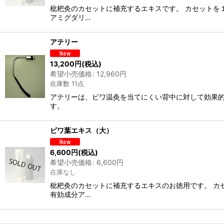
枇杷灸のカセットに補充するエキスです。 カセットを
アミグダリ…
アテリー
13,200
円
(税込)
希望小売価格
:
12,960
円
在庫数 11点
アテリーは、ビワ温灸を当てにくい背中に対して効果的
す。
ビワ葉エキス（大）
6,600
円
(税込)
希望小売価格
:
6,600
円
在庫なし
枇杷灸のカセットに補充するエキスのお徳用です。 カ
有効成分ア…