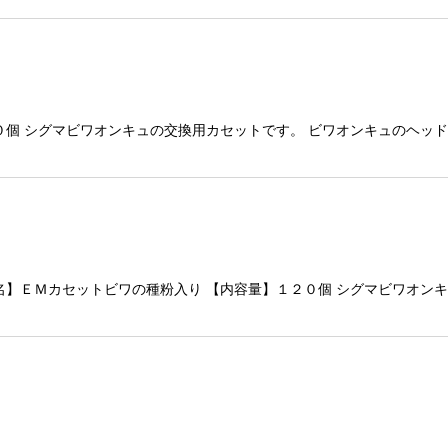
０個 シグマビワオンキュの交換用カセットです。 ビワオンキュのヘッ
名】ＥＭカセットビワの種粉入り 【内容量】１２０個 シグマビワオン