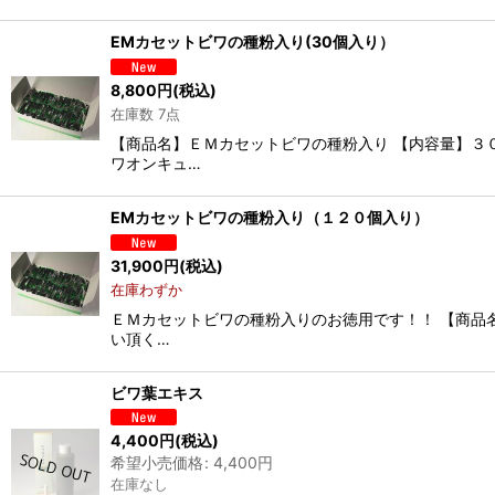
EMカセットビワの種粉入り(30個入り）
8,800
円
(税込)
在庫数 7点
【商品名】ＥＭカセットビワの種粉入り 【内容量】３
ワオンキュ…
EMカセットビワの種粉入り（１２０個入り）
31,900
円
(税込)
在庫わずか
ＥＭカセットビワの種粉入りのお徳用です！！ 【商品
い頂く…
ビワ葉エキス
4,400
円
(税込)
希望小売価格
:
4,400
円
在庫なし