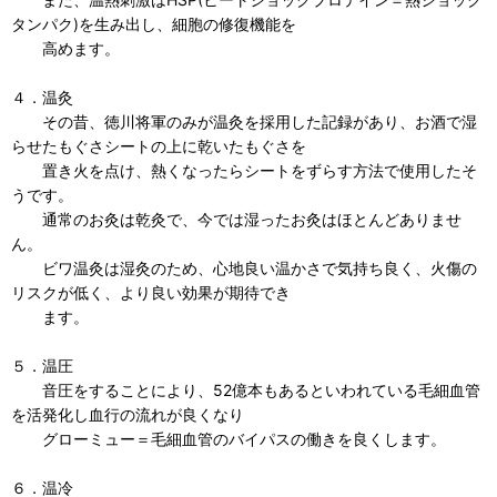
タンパク)を生み出し、細胞の修復機能を
高めます。
４．温灸
その昔、徳川将軍のみが温灸を採用した記録があり、お酒で湿
らせたもぐさシートの上に乾いたもぐさを
置き火を点け、熱くなったらシートをずらす方法で使用したそ
うです。
通常のお灸は乾灸で、今では湿ったお灸はほとんどありませ
ん。
ビワ温灸は湿灸のため、心地良い温かさで気持ち良く、火傷の
リスクが低く、より良い効果が期待でき
ます。
５．温圧
音圧をすることにより、52億本もあるといわれている毛細血管
を活発化し血行の流れが良くなり
グローミュー＝毛細血管のバイパスの働きを良くします。
６．温冷