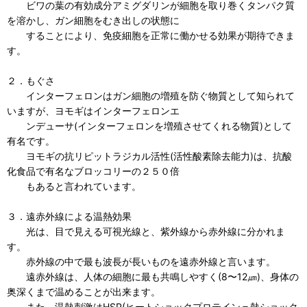
ビワの葉の有効成分アミグダリンが細胞を取り巻くタンパク質
を溶かし、ガン細胞をむき出しの状態に
することにより、免疫細胞を正常に働かせる効果が期待できま
す。
２．もぐさ
インターフェロンはガン細胞の増殖を防ぐ物質として知られて
いますが、ヨモギはインターフェロンエ
ンデューサ(インターフェロンを増殖させてくれる物質)として
有名です。
ヨモギの抗リピットラジカル活性(活性酸素除去能力)は、抗酸
化食品で有名なブロッコリーの２５０倍
もあると言われています。
３．遠赤外線による温熱効果
光は、目で見える可視光線と、紫外線から赤外線に分かれま
す。
赤外線の中で最も波長が長いものを遠赤外線と言います。
遠赤外線は、人体の細胞に最も共鳴しやすく(8〜12㎛)、身体の
奥深くまで温めることが出来ます。
また、温熱刺激はHSP(ヒートショックプロテイン＝熱ショック