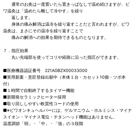
通常のお灸は一度置いたら置きっぱなしで温め続けますが、ビ
ワ温灸は「温めたら離して冷やす」を繰り
返します。
身体の痛み解消は温冷を繰り返すことだと言われますが、ビワ
温灸は、まさにその温冷を繰り返すことで
痛みの解消への効果を期待できるものとなります。
７．指圧効果
丸い先端部を使ってコリや経路に沿った指圧ができます。
■医療機器認証番号 221AGBZX00033000
■実用新案・意匠登録出願中（本体１台・カセット10個・ツボ本
付）
■１時間で自動終了するタイマー機能
■新開発セラミックヒーター採用
■取り回ししやすい軟質性コードの使用
■※ビワオンキュヘルパーには、ゲルマニウム・ホルミシス・マイナ
スイオン・マイナス電位・チタンヘッド機能はありません。
温度調節「弱」・「中」・「強」の３段階