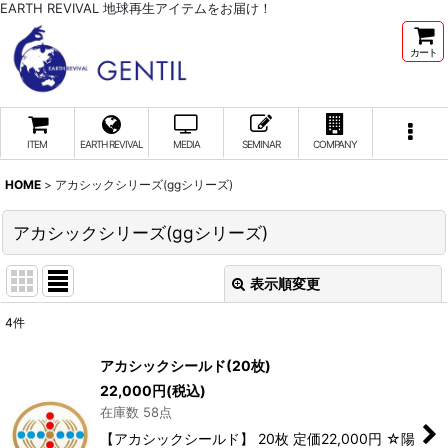
EARTH REVIVAL 地球再生アイテムをお届け！
カート
ITEM
EARTH REVIVAL
MEDIA
SEMINAR
COMPANY
HOME
>
アカシックシリーズ(ggシリーズ)
アカシックシリーズ(ggシリーズ)
表示順変更
閉じる
4
件
表示数
:
アカシックシールド(20枚)
22,000
円
(税込)
並び順
:
在庫数 58点
【アカシックシールド】 20枚 定価22,000円 ☆陽