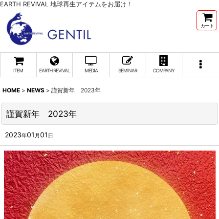
EARTH REVIVAL 地球再生アイテムをお届け！
カート
ITEM
EARTH REVIVAL
MEDIA
SEMINAR
COMPANY
HOME
>
NEWS
>
謹賀新年 2023年
謹賀新年 2023年
2023
01
01
年
月
日