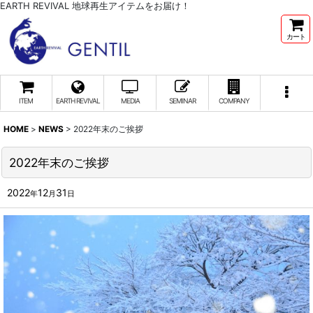
EARTH REVIVAL 地球再生アイテムをお届け！
カート
ITEM
EARTH REVIVAL
MEDIA
SEMINAR
COMPANY
HOME
>
NEWS
>
2022年末のご挨拶
2022年末のご挨拶
2022
12
31
年
月
日