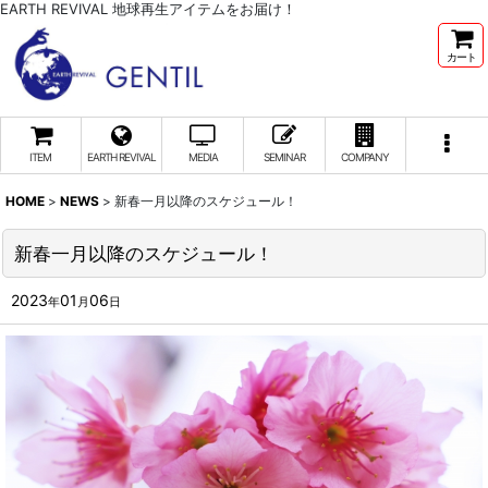
EARTH REVIVAL 地球再生アイテムをお届け！
カート
ITEM
EARTH REVIVAL
MEDIA
SEMINAR
COMPANY
HOME
>
NEWS
>
新春一月以降のスケジュール！
新春一月以降のスケジュール！
2023
01
06
年
月
日