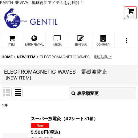
EARTH REVIVAL 地球再生アイテムをお届け！
カート
ITEM
EARTH REVIVAL
MEDIA
SEMINAR
COMPANY
HOME
>
NEW ITEM
>
ELECTROMAGNETIC WAVES 電磁波防止
ELECTROMAGNETIC WAVES 電磁波防止
[
NEW ITEM
]
表示順変更
閉じる
4
件
表示数
:
スーパー放電灸（42シート×1箱）
並び順
:
5,500
円
(税込)