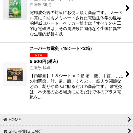
在庫数 36点
電磁波公害の対策にお使い頂く商品です。 ノーベ
ル賞に２回もノミネートされた電磁生体学の世界
的権威ロバート・ペッカー博士は「すべての人工
的な電磁波は、その周波数に関係なく生体に異常
な生理的影響を及…
スーパー放電灸（18シート×2箱）
5,500
円
(税込)
在庫数 14点
【内容量】１８シート × ２箱 肩、腰、手首、手足
の指関節、肘、肩、膝、くるぶし、筋肉や関節な
どの、凝りや痛みに貼るだけの商品です。 放電灸
は、不快感のある場所に貼るだけで体のプラス電
気を…
HOME
SHOPPING CART