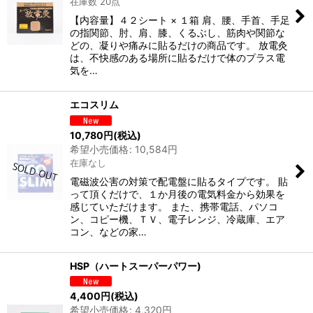
在庫数 20点
絞り込む
【内容量】４２シート × １箱 肩、腰、手首、手足
の指関節、肘、肩、膝、くるぶし、筋肉や関節な
どの、凝りや痛みに貼るだけの商品です。 放電灸
は、不快感のある場所に貼るだけで体のプラス電
気を…
エコスリム
10,780
円
(税込)
希望小売価格
:
10,584
円
在庫なし
電磁波公害の対策で配電盤に貼るタイプです。 貼
って頂くだけで、１か月後の電気料金から効果を
感じていただけます。 また、携帯電話、パソコ
ン、コピー機、ＴＶ、電子レンジ、冷蔵庫、エア
コン、などの家…
HSP（ハートスーパーパワー)
4,400
円
(税込)
希望小売価格
:
4,320
円