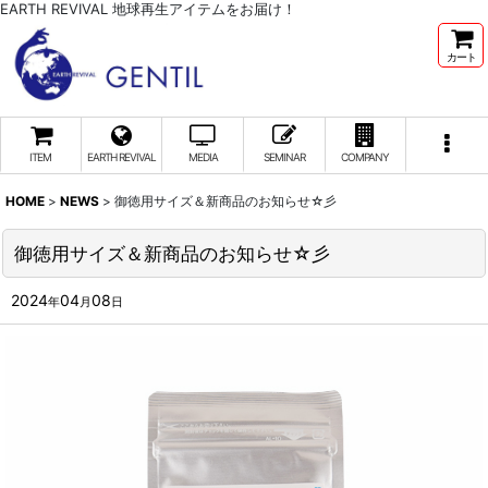
EARTH REVIVAL 地球再生アイテムをお届け！
カート
ITEM
EARTH REVIVAL
MEDIA
SEMINAR
COMPANY
HOME
>
NEWS
>
御徳用サイズ＆新商品のお知らせ☆彡
御徳用サイズ＆新商品のお知らせ☆彡
2024
04
08
年
月
日