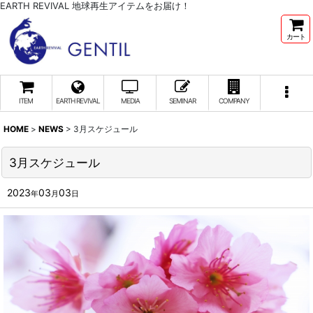
EARTH REVIVAL 地球再生アイテムをお届け！
カート
ITEM
EARTH REVIVAL
MEDIA
SEMINAR
COMPANY
HOME
>
NEWS
>
3月スケジュール
3月スケジュール
2023
03
03
年
月
日